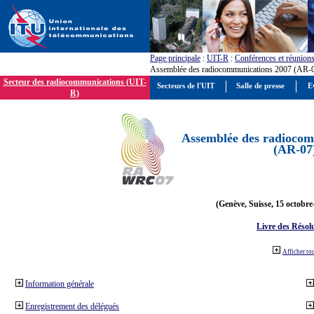
Page principale
:
UIT-R
:
Conférences et réunion
Assemblée des radiocommunications 2007 (AR-
Secteur des radiocommunications (UIT-
Secteurs de l'UIT
Salle de presse
E
R)
Assemblée des radiocom
(AR-07
(Genève, Suisse, 15 octobre
Livre des Résol
Afficher to
Information générale
Enregistrement des délégués