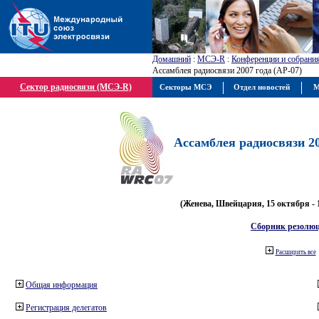
Домашний
:
МСЭ-R
:
Конференции и собрани
Ассамблея радиосвязи 2007 года (АР-07)
Сектор радиосвязи (МСЭ-R)
Секторы МСЭ
Отдел новостей
М
Ассамблея радиосвязи 20
(Женева, Швейцария, 15 октября - 
Сборник резолю
Расширить все
Общая информация
Регистрация делегатов