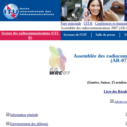
Page principale
:
UIT-R
:
Conférences et réunion
Assemblée des radiocommunications 2007 (AR-
Secteur des radiocommunications (UIT-
Secteurs de l'UIT
Salle de presse
E
R)
Assemblée des radiocom
(AR-07
(Genève, Suisse, 15 octobre
Livre des Résol
Afficher to
Information générale
Enregistrement des délégués