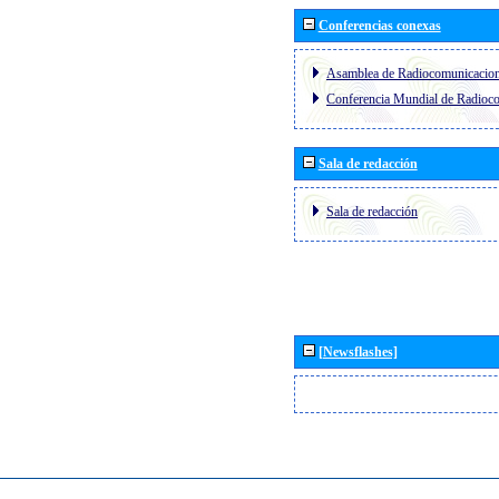
Conferencias conexas
Asamblea de Radiocomunicacio
Conferencia Mundial de Radio
Sala de redacción
Sala de redacción
[Newsflashes]