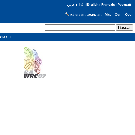
English
Français
Русский
عربي
|
中文
|
|
|
Búsqueda avanzada
e la UIT