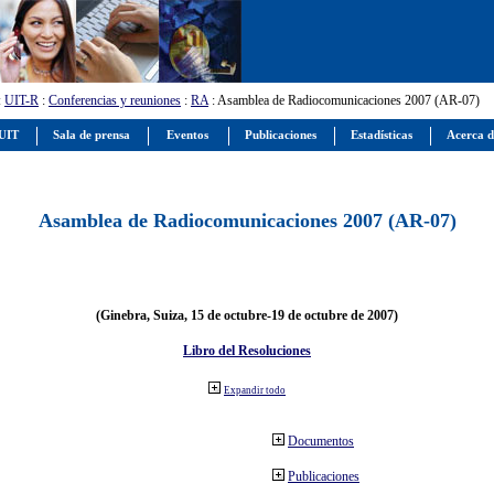
:
UIT-R
:
Conferencias y reuniones
:
RA
: Asamblea de Radiocomunicaciones 2007 (AR-07)
 UIT
Sala de prensa
Eventos
Publicaciones
Estadísticas
Acerca d
Asamblea de Radiocomunicaciones 2007 (AR-07)
(Ginebra, Suiza, 15 de octubre-19 de octubre de 2007)
Libro del Resoluciones
Expandir todo
Documentos
Publicaciones