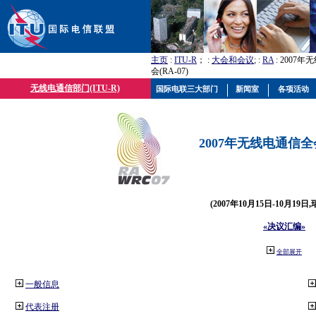
主页
:
ITU-R
； :
大会和会议
; :
RA
: 2007
会(RA-07)
无线电通信部门(ITU-R)
国际电联三大部门
新闻室
各项活动
2007年无线电通信全会(
(2007年10月15日-10月19日
«决议汇编»
全部展开
一般信息
代表注册