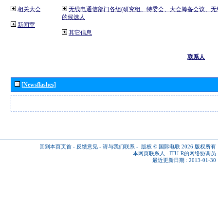
相关大会
无线电通信部门各组(研究组、特委会、大会筹备会议、无
的候选人
新闻室
其它信息
联系人
[Newsflashes]
回到本页页首
-
反馈意见
-
请与我们联系
-
版权 © 国际电联 2026
版权所有
本网页联系人 :
ITU-R的网络协调员
最近更新日期 : 2013-01-30