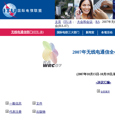
主页
:
ITU-R
； :
大会和会议
; :
RA
: 2007
会(RA-07)
无线电通信部门(ITU-R)
国际电联三大部门
新闻室
各项活动
2007年无线电通信全会(
(2007年10月15日-10月19日
«决议汇编»
全部展开
一般信息
文件
代表注册
出版物