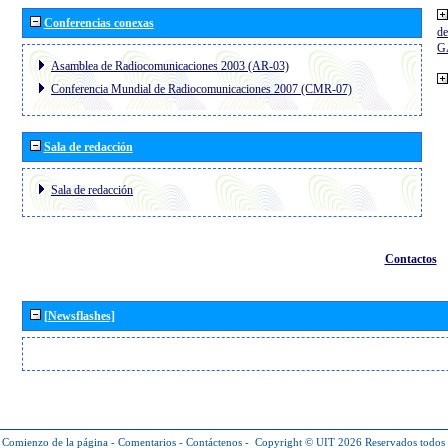
Conferencias conexas
de
G
Asamblea de Radiocomunicaciones 2003 (AR-03)
Conferencia Mundial de Radiocomunicaciones 2007 (CMR-07)
Sala de redacción
Sala de redacción
Contactos
[Newsflashes]
Comienzo de la página
-
Comentarios
-
Contáctenos
-
Copyright © UIT 2026
Reservados todos