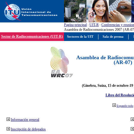
Pagína principal
:
UIT-R
:
Conferencias y reunio
Asamblea de Radiocomunicaciones 2007 (AR-07
Sector de Radiocomunicaciones (UIT-R)
Sectores de la UIT
Sala de prensa
Asamblea de Radiocomun
(AR-07)
(Ginebra, Suiza, 15 de octubre-19
Libro del Resoluci
Expandir todo
Información general
Inscripción de delegados