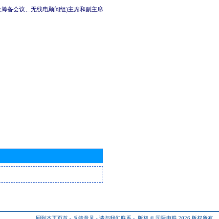
会筹备会议、无线电顾问组)主席和副主席
回到本页页首
-
反馈意见
-
请与我们联系
-
版权 © 国际电联 2026
版权所有