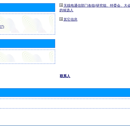
无线电通信部门各组(研究组、特委会、大
的候选人
其它信息
7)
联系人