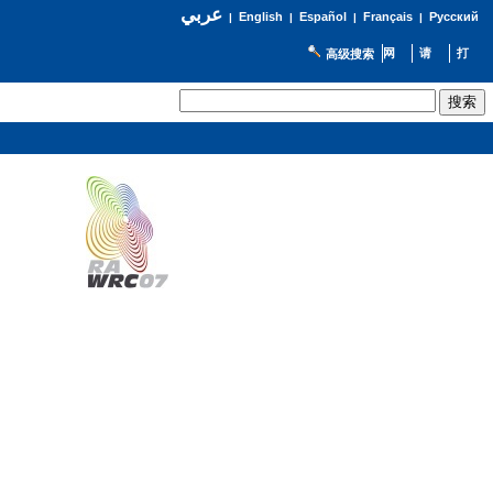
عربي
English
Español
Français
Русский
|
|
|
|
高级搜索