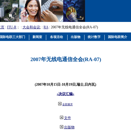
主页
:
ITU-R
； :
大会和会议
; :
RA
: 2007年无线电通信全会(RA-07)
国际电联三大部门
新闻室
各项活动
出版物
统计数字
国际电联简介
2007年无线电通信全会(RA-07)
(2007年10月15日-10月19日,瑞士,日内瓦)
«决议汇编»
全部展开
文件
出版物