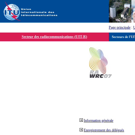
Page principale
:
Secteur des radiocommunications (UIT-R)
Secteurs de l'U
Information générale
Enregistrement des délégués