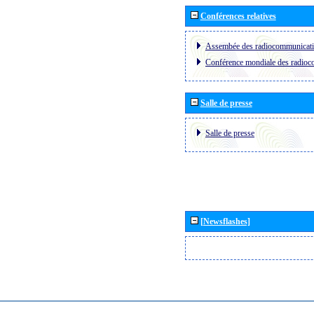
Conférences relatives
Assembée des radiocommunicat
Conférence mondiale des radio
Salle de presse
Salle de presse
[Newsflashes]