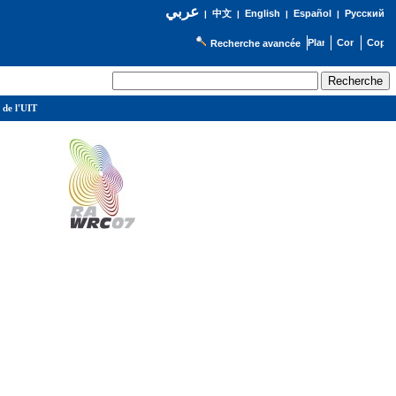
عربي
English
Español
Русский
|
中文
|
|
|
Recherche avancée
 de l'UIT