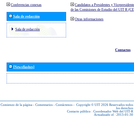
Conferencias conexas
Candidatos a Presidentes y Vicepresident
de las Comisiones de Estudio del UIT R (C
Sala de redacción
Otras informaciones
Sala de redacción
Contactos
[Newsflashes]
Comienzo de la página
-
Comentarios
-
Contáctenos
-
Copyright © UIT 2026
Reservados todos
los derechos
Contacto público :
Coordenador Web del UIT-R
Actualizado el : 2013-01-30