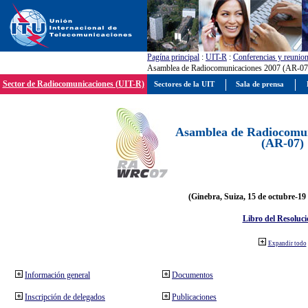
Pagína principal
:
UIT-R
:
Conferencias y reunio
Asamblea de Radiocomunicaciones 2007 (AR-07
Sector de Radiocomunicaciones (UIT-R)
Sectores de la UIT
Sala de prensa
Asamblea de Radiocomun
(AR-07)
(Ginebra, Suiza, 15 de octubre-19
Libro del Resoluci
Expandir todo
Información general
Documentos
Inscripción de delegados
Publicaciones