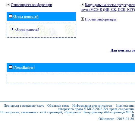
Относящиеся конференции
Кандидаты на посты председател
групп МСЭ-R (ИК, СК, ПСК, КГР)
Отдел новостей
Прочая информация
Отдел новостей
Для контакто
[Newsflashes]
Подняться в верхнюю часть
-
Обратная связь
-
Информация для контактов
-
Знак охраны
авторского права © МСЭ 2026
Все права сохранены
По вопросам, связанным с этой страницей, обращаться :
Координатор Web-страницы МСЭ-
R
Обновлено : 2013-01-30