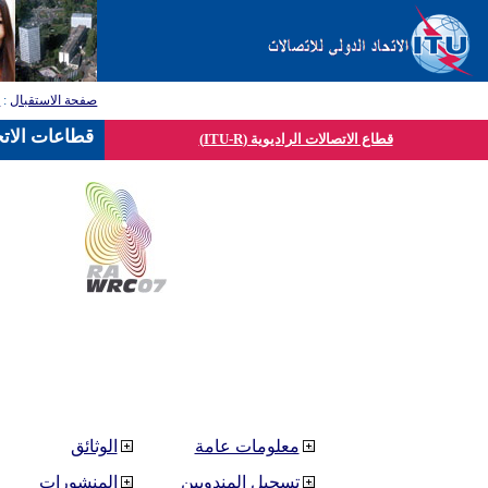
صفحة الاستقبال
:
ق
قطاعات الاتح
قطاع الاتصالات الراديوية (ITU-R)
معلومات عامة
الوثائق
تسجيل المندوبين
المنشورات