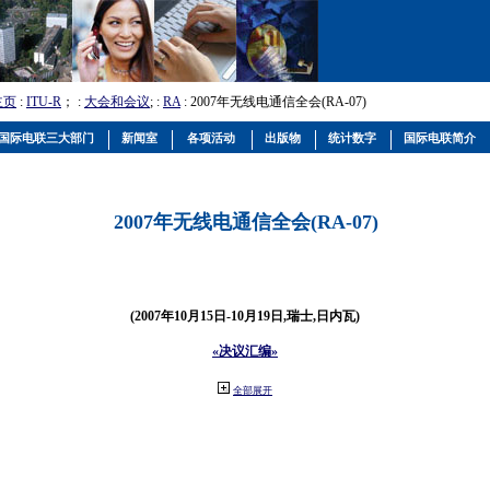
主页
:
ITU-R
； :
大会和会议
; :
RA
: 2007年无线电通信全会(RA-07)
国际电联三大部门
新闻室
各项活动
出版物
统计数字
国际电联简介
2007年无线电通信全会(RA-07)
(2007年10月15日-10月19日,瑞士,日内瓦)
«决议汇编»
全部展开