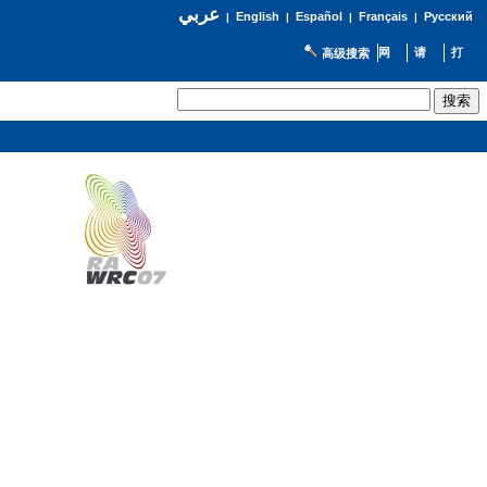
عربي
English
Español
Français
Русский
|
|
|
|
高级搜索