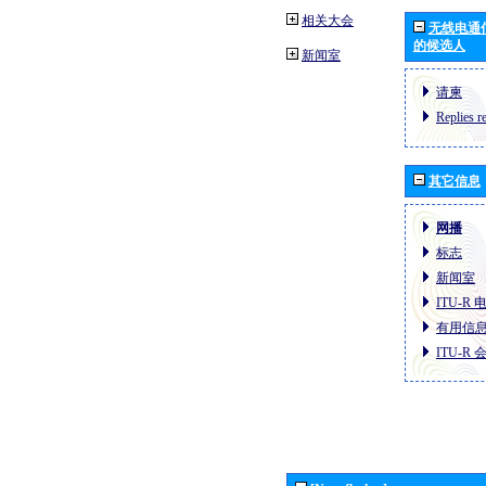
相关大会
无线电通
的候选人
新闻室
请柬
Replies r
其它信息
网播
标志
新闻室
ITU-R
有用信
ITU-R