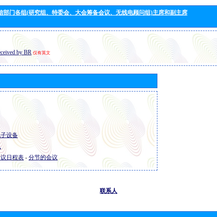
信部门各组(研究组、特委会、大会筹备会议、无线电顾问组)主席和副主席
eceived by BR
仅有英文
 电子设备
息
 会议日程表
-
分节的会议
联系人