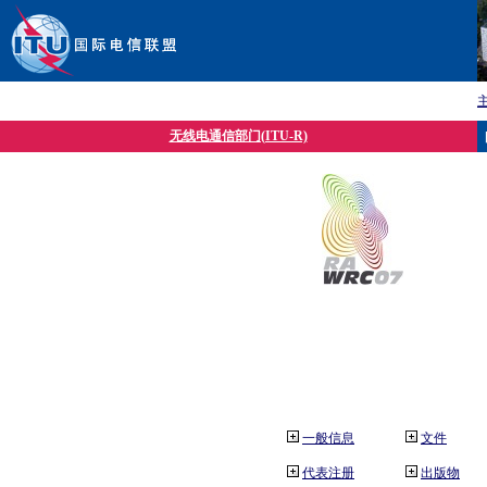
无线电通信部门(ITU-R)
一般信息
文件
代表注册
出版物