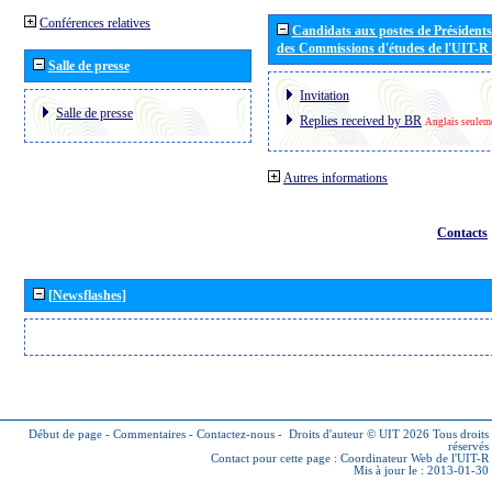
Conférences relatives
Candidats aux postes de Présidents 
des Commissions d'études de l'UIT-R
Salle de presse
Invitation
Salle de presse
Replies received by BR
Anglais seulem
Autres informations
Contacts
[Newsflashes]
Début de page
-
Commentaires
-
Contactez-nous
-
Droits d'auteur © UIT 2026
Tous droits
réservés
Contact pour cette page :
Coordinateur Web de l'UIT-R
Mis à jour le : 2013-01-30