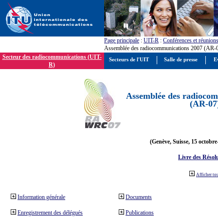
Page principale
:
UIT-R
:
Conférences et réunion
Assemblée des radiocommunications 2007 (AR-
Secteur des radiocommunications (UIT-
Secteurs de l'UIT
Salle de presse
E
R)
Assemblée des radiocom
(AR-07
(Genève, Suisse, 15 octobre
Livre des Résol
Afficher to
Information générale
Documents
Enregistrement des délégués
Publications