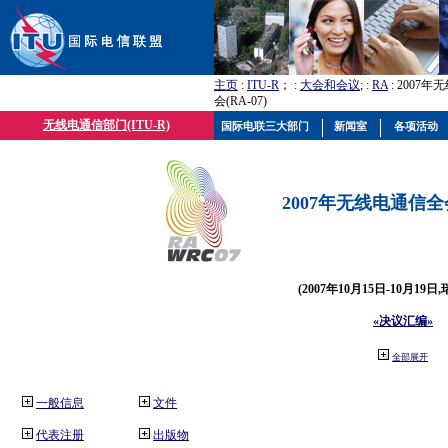
主页
:
ITU-R
； :
大会和会议
; :
RA
: 2007
会(RA-07)
无线电通信部门(ITU-R)
国际电联三大部门
新闻室
各项活动
2007年无线电通信全会(
(2007年10月15日-10月19日
«决议汇编»
全部展开
一般信息
文件
代表注册
出版物