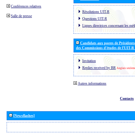
Conférences relatives
Résolutions UIT-R
Salle de presse
Questions UIT-R
Lignes directrices concernant les mét
Candidats aux postes de Présidents 
des Commissions d'études de l'UIT-R
Invitation
Replies received by BR
Anglais seulem
Autres informations
Contacts
[Newsflashes]