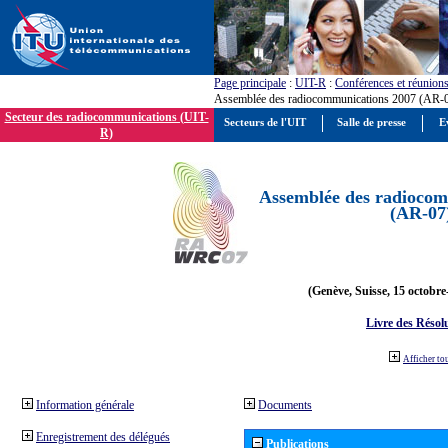
Page principale
:
UIT-R
:
Conférences et réunion
Assemblée des radiocommunications 2007 (AR-
Secteur des radiocommunications (UIT-
Secteurs de l'UIT
Salle de presse
E
R)
Assemblée des radiocom
(AR-07
(Genève, Suisse, 15 octobre
Livre des Résol
Afficher to
Information générale
Documents
Enregistrement des délégués
Publications