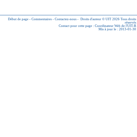
Début de page
-
Commentaires
-
Contactez-nous
-
Droits d'auteur © UIT 2026
Tous droits
réservés
Contact pour cette page :
Coordinateur Web de l'UIT-R
Mis à jour le : 2013-01-30