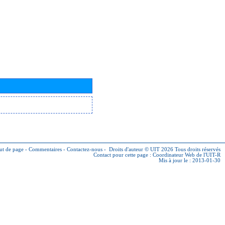
ut de page
-
Commentaires
-
Contactez-nous
-
Droits d'auteur © UIT 2026
Tous droits réservés
Contact pour cette page :
Coordinateur Web de l'UIT-R
Mis à jour le : 2013-01-30