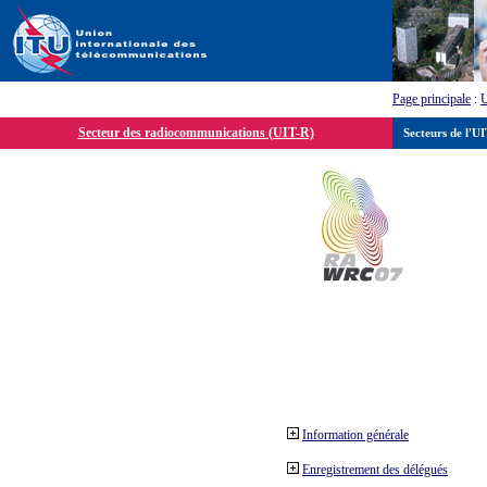
Page principale
:
Secteur des radiocommunications (UIT-R)
Secteurs de l'U
Information générale
Enregistrement des délégués