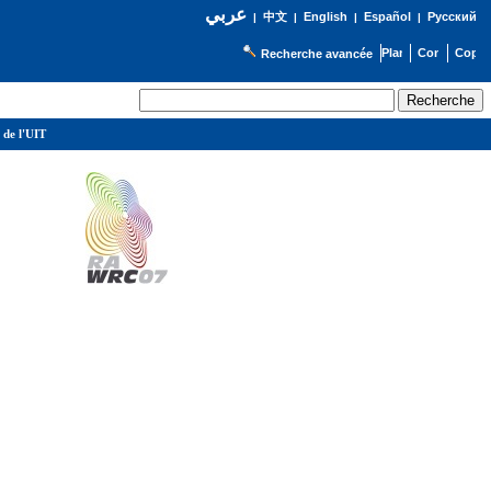
عربي
English
Español
Русский
|
中文
|
|
|
Recherche avancée
 de l'UIT