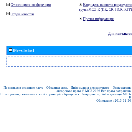
Относящиеся конференции
Кандидаты на посты председател
групп МСЭ-R (ИК, СК, ПСК, КГР)
Отдел новостей
Прочая информация
Для контакто
[Newsflashes]
Подняться в верхнюю часть
-
Обратная связь
-
Информация для контактов
-
Знак охраны
авторского права © МСЭ 2026
Все права сохранены
По вопросам, связанным с этой страницей, обращаться :
Координатор Web-страницы МСЭ-
R
Обновлено : 2013-01-30