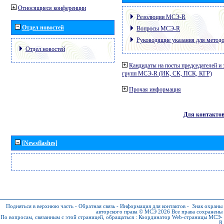
Относящиеся конференции
Резолюции МСЭ-R
Отдел новостей
Вопросы МСЭ-R
Руководящие указания для метод
Отдел новостей
Кандидаты на посты председателей и 
групп МСЭ-R (ИК, СК, ПСК, КГР)
Прочая информация
Для контакто
[Newsflashes]
Подняться в верхнюю часть
-
Обратная связь
-
Информация для контактов
-
Знак охраны
авторского права © МСЭ 2026
Все права сохранены
По вопросам, связанным с этой страницей, обращаться :
Координатор Web-страницы МСЭ-
R