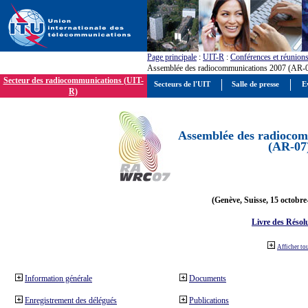
Page principale
:
UIT-R
:
Conférences et réunion
Assemblée des radiocommunications 2007 (AR-
Secteur des radiocommunications (UIT-
Secteurs de l'UIT
Salle de presse
E
R)
Assemblée des radiocom
(AR-07
(Genève, Suisse, 15 octobre
Livre des Résol
Afficher to
Information générale
Documents
Enregistrement des délégués
Publications