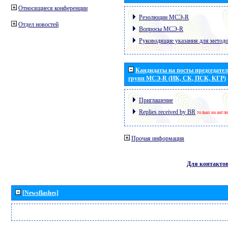
Относящиеся конференции
Резолюции МСЭ-R
Отдел новостей
Вопросы МСЭ-R
Руководящие указания для метод
Кандидаты на посты председател
групп МСЭ-R (ИК, СК, ПСК, КГР)
Приглашение
Replies received by BR
только на англ
Прочая информация
Для контакто
[Newsflashes]