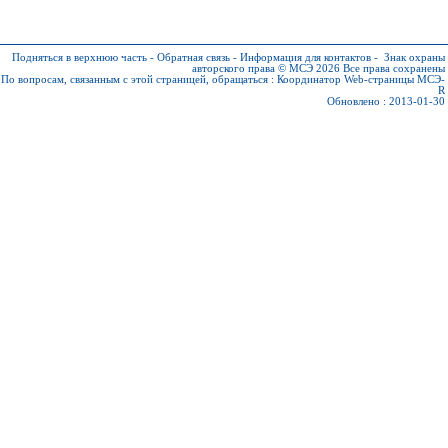
Подняться в верхнюю часть
-
Обратная связь
-
Информация для контактов
-
Знак охраны
авторского права © МСЭ 2026
Все права сохранены
По вопросам, связанным с этой страницей, обращаться :
Координатор Web-страницы МСЭ-
R
Обновлено : 2013-01-30