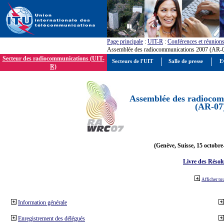
Page principale
:
UIT-R
:
Conférences et réunion
Assemblée des radiocommunications 2007 (AR-
Secteur des radiocommunications (UIT-
Secteurs de l'UIT
Salle de presse
E
R)
Assemblée des radiocom
(AR-07
(Genève, Suisse, 15 octobre
Livre des Résol
Afficher to
Information générale
Enregistrement des délégués