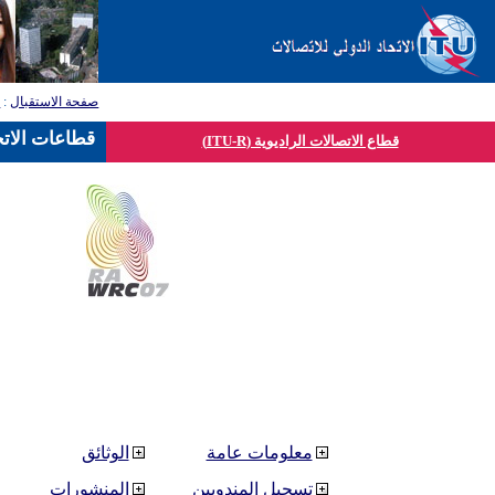
صفحة الاستقبال
:
ق
قطاعات الاتح
قطاع الاتصالات الراديوية (ITU-R)
معلومات عامة
الوثائق
تسجيل المندوبين
المنشورات