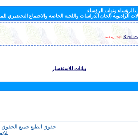
الرؤساء ونواب الرؤساء
ات الراديوية (لجان الدراسات واللجنة الخاصة والاجتماع التحضيري للمؤ
Replies
بالإنكليزية فقط
بيانات للاستفسار
حقوق الطبع
جميع الحقوق 
للات