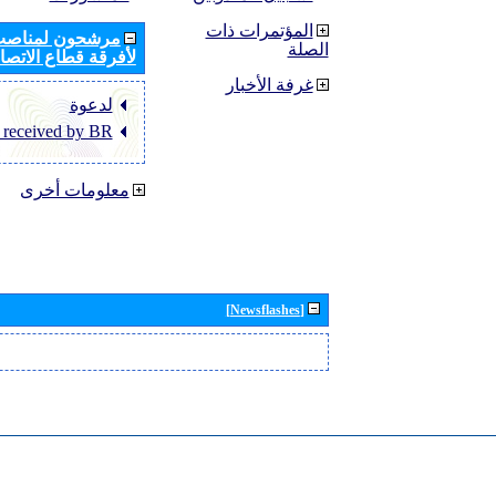
المؤتمرات ذات
مرشحون لمناصب 
الصلة
لأفرقة قطاع الاتصال
غرفة الأخبار
لدعوة
 received by BR
معلومات أخرى
[Newsflashes]