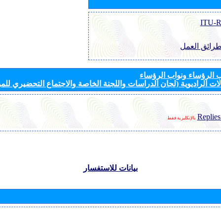
طرائق العمل
الرؤساء ونواب الرؤساء
ات الراديوية (لجان الدراسات واللجنة الخاصة والاجتماع التحضيري للمؤ
Replies
بالإنكليزية فقط
بيانات للاستفسار