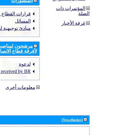
المنشورات
المؤتمرات ذات
الصلة
قرارات القطاع ‏ITU-R
المسائل
غرفة الأخبار
مبادئ توجيهية ل
مرشحون لمناصب 
لأفرقة قطاع الاتصال
لدعوة
 received by BR
معلومات أخرى
[Newsflashes]