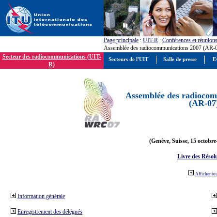
Page principale
:
UIT-R
:
Conférences et réunion
Assemblée des radiocommunications 2007 (AR-
Secteur des radiocommunications (UIT-
Secteurs de l'UIT
Salle de presse
E
R)
Assemblée des radiocom
(AR-07
(Genève, Suisse, 15 octobre
Livre des Résol
Afficher to
Information générale
Enregistrement des délégués