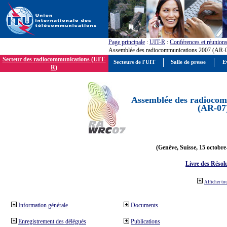
Page principale
:
UIT-R
:
Conférences et réunion
Assemblée des radiocommunications 2007 (AR-
Secteur des radiocommunications (UIT-
Secteurs de l'UIT
Salle de presse
E
R)
Assemblée des radiocom
(AR-07
(Genève, Suisse, 15 octobre
Livre des Résol
Afficher to
Information générale
Documents
Enregistrement des délégués
Publications