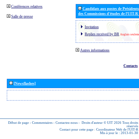
Conférences relatives
Candidats aux postes de Présidents 
des Commissions d'études de l'UIT-R
Salle de presse
Invitation
Replies received by BR
Anglais seulem
Autres informations
Contacts
[Newsflashes]
Début de page
-
Commentaires
-
Contactez-nous
-
Droits d'auteur © UIT 2026
Tous droits
réservés
Contact pour cette page :
Coordinateur Web de l'UIT-R
Mis à jour le : 2013-01-30