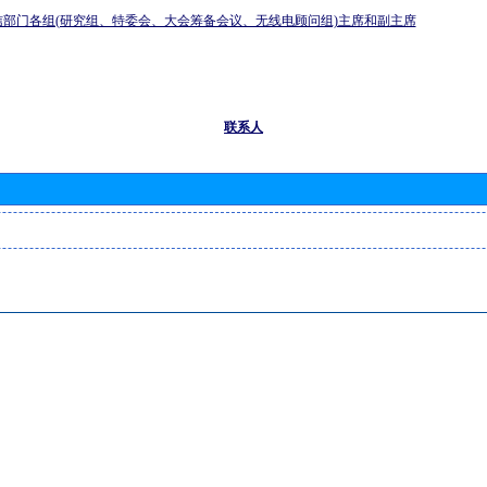
信部门各组(研究组、特委会、大会筹备会议、无线电顾问组)主席和副主席
联系人