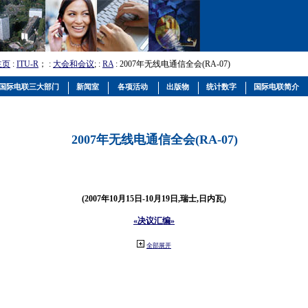
主页
:
ITU-R
； :
大会和会议
; :
RA
: 2007年无线电通信全会(RA-07)
国际电联三大部门
新闻室
各项活动
出版物
统计数字
国际电联简介
2007年无线电通信全会(RA-07)
(2007年10月15日-10月19日,瑞士,日内瓦)
«决议汇编»
全部展开