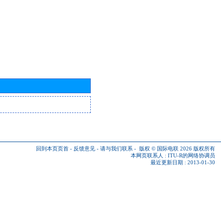
回到本页页首
-
反馈意见
-
请与我们联系
-
版权 © 国际电联 2026
版权所有
本网页联系人 :
ITU-R的网络协调员
最近更新日期 : 2013-01-30