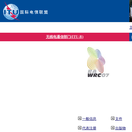
无线电通信部门(ITU-R)
一般信息
文件
代表注册
出版物