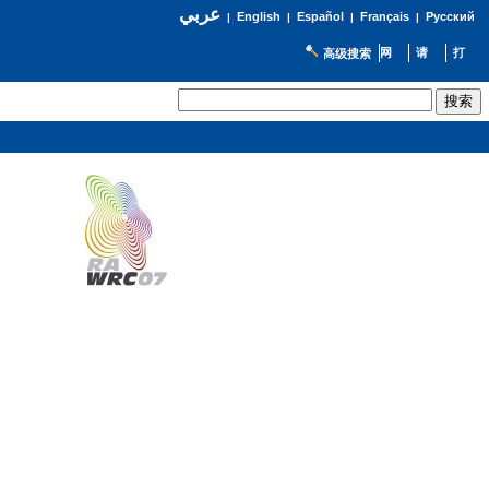
عربي
English
Español
Français
Русский
|
|
|
|
高级搜索