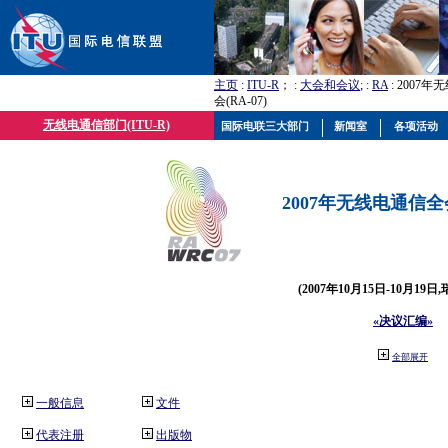
主页
:
ITU-R
； :
大会和会议
; :
RA
: 2007
会(RA-07)
无线电通信部门(ITU-R)
国际电联三大部门
新闻室
各项活动
2007年无线电通信全会(
(2007年10月15日-10月19日
«决议汇编»
全部展开
一般信息
文件
代表注册
出版物