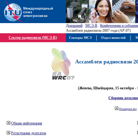
Домашний
:
МСЭ-R
:
Конференции и собрани
Ассамблея радиосвязи 2007 года (АР-07)
Сектор радиосвязи (МСЭ-R)
Секторы МСЭ
Отдел новостей
М
Ассамблея радиосвязи 20
(Женева, Швейцария, 15 октября - 
Сборник резолю
Расширить все
Общая информация
Регистрация делегатов