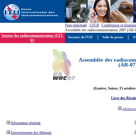
Page principale
:
UIT-R
:
Conférences et réunion
Assemblée des radiocommunications 2007 (AR-
Secteur des radiocommunications (UIT-
Secteurs de l'UIT
Salle de presse
E
R)
Assemblée des radiocom
(AR-07
(Genève, Suisse, 15 octobre
Livre des Résol
Afficher to
Information générale
Enregistrement des délégués