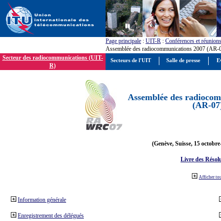
Page principale
:
UIT-R
:
Conférences et réunion
Assemblée des radiocommunications 2007 (AR-
Secteur des radiocommunications (UIT-
Secteurs de l'UIT
Salle de presse
E
R)
Assemblée des radiocom
(AR-07
(Genève, Suisse, 15 octobre
Livre des Résol
Afficher to
Information générale
Enregistrement des délégués