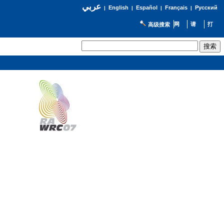
عربي
English
Español
Français
Русский
|
|
|
|
高级搜索