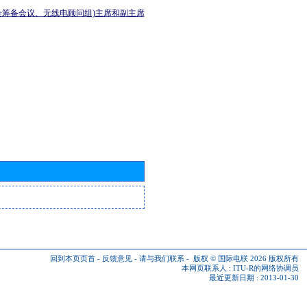
会筹备会议、无线电顾问组)主席和副主席
回到本页页首
-
反馈意见
-
请与我们联系
-
版权 © 国际电联 2026
版权所有
本网页联系人 :
ITU-R的网络协调员
最近更新日期 : 2013-01-30