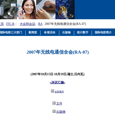
主页
:
ITU-R
； :
大会和会议
; :
RA
: 2007年无线电通信全会(RA-07)
国际电联三大部门
新闻室
各项活动
出版物
统计数字
国际电联简介
2007年无线电通信全会(RA-07)
(2007年10月15日-10月19日,瑞士,日内瓦)
«决议汇编»
全部展开
文件
出版物