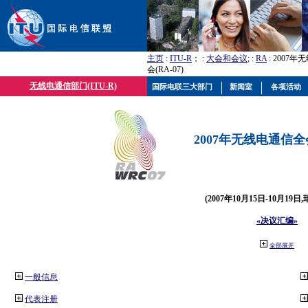
主页
:
ITU-R
； :
大会和会议
; :
RA
: 2007
会(RA-07)
无线电通信部门(ITU-R)
国际电联三大部门
新闻室
各项活动
2007年无线电通信全会(
(2007年10月15日-10月19日
«决议汇编»
全部展开
一般信息
代表注册