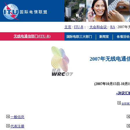
主页
:
ITU-R
； :
大会和会议
; :
RA
: 2007
无线电通信部门(ITU-R)
国际电联三大部门
新闻室
各项活动
2007年无线电通信
(2007年10月15日-10
«决议汇
全部展
一般信息
代表注册