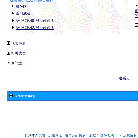
成员国
部门成员
第CACE/404号行政通函
第CACE/427号行政通函
代表注册
相关大会
新闻室
联系人
[Newsflashes]
回到本页页首
-
反馈意见
-
请与我们联系
-
版权 © 国际电联 2026
版权所有