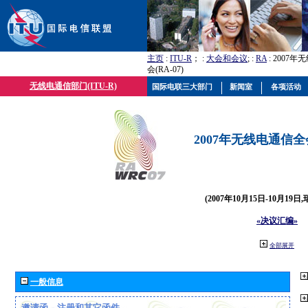
主页
:
ITU-R
； :
大会和会议
; :
RA
: 2007
会(RA-07)
无线电通信部门(ITU-R)
国际电联三大部门
新闻室
各项活动
2007年无线电通信全会(
(2007年10月15日-10月19日
«决议汇编»
全部展开
一般信息
邀请函、注册和其它函件