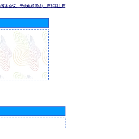
会筹备会议、无线电顾问组)主席和副主席