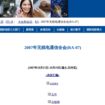
主页
:
ITU-R
； :
大会和会议
; :
RA
: 2007年无线电通信全会(RA-07)
国际电联三大部门
新闻室
各项活动
出版物
统计数字
国际电联简介
2007年无线电通信全会(RA-07)
(2007年10月15日-10月19日,瑞士,日内瓦)
«决议汇编»
全部展开
文件
出版物