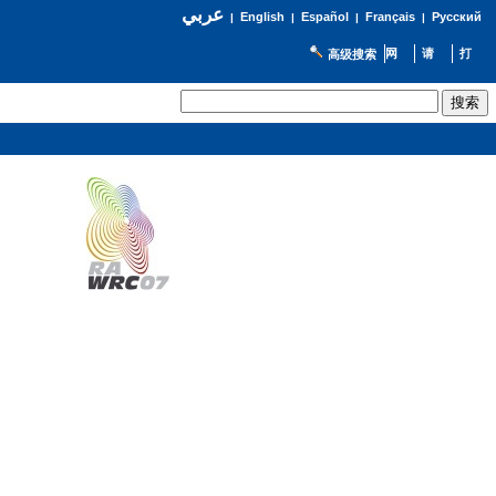
عربي
English
Español
Français
Русский
|
|
|
|
高级搜索