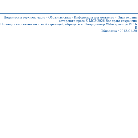
Подняться в верхнюю часть
-
Обратная связь
-
Информация для контактов
-
Знак охраны
авторского права © МСЭ 2026
Все права сохранены
По вопросам, связанным с этой страницей, обращаться :
Координатор Web-страницы МСЭ-
R
Обновлено : 2013-01-30