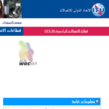
صفحة الاستقبال
:
ق
قطاعات الاتح
قطاع الاتصالات الراديوية (ITU-R)
معلومات عامة