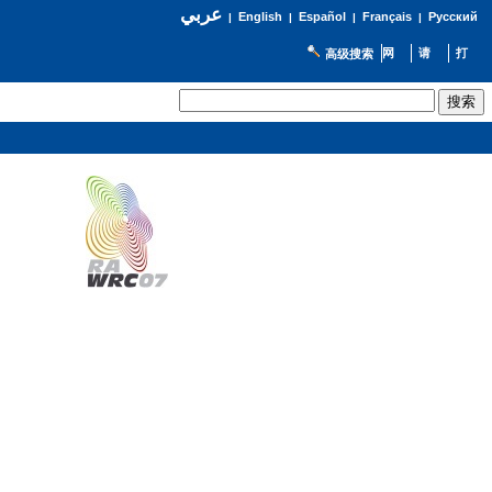
عربي
English
Español
Français
Русский
|
|
|
|
高级搜索