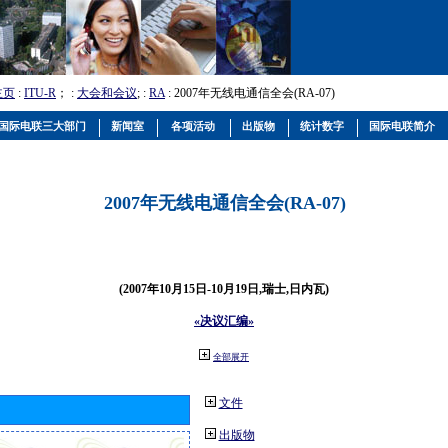
主页
:
ITU-R
； :
大会和会议
; :
RA
: 2007年无线电通信全会(RA-07)
国际电联三大部门
新闻室
各项活动
出版物
统计数字
国际电联简介
2007年无线电通信全会(RA-07)
(2007年10月15日-10月19日,瑞士,日内瓦)
«决议汇编»
全部展开
文件
出版物