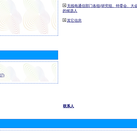
无线电通信部门各组(研究组、特委会、大
的候选人
其它信息
7)
联系人