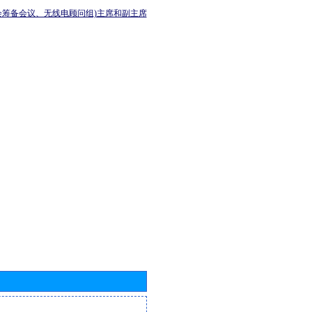
会筹备会议、无线电顾问组)主席和副主席