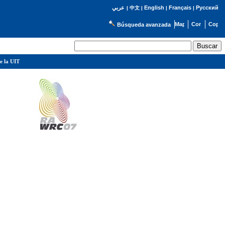
English
Français
Русский
عربي
|
中文
|
|
|
Búsqueda avanzada
e la UIT