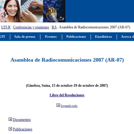
:
UIT-R
:
Conferencias y reuniones
:
RA
: Asamblea de Radiocomunicaciones 2007 (AR-07)
 UIT
Sala de prensa
Eventos
Publicaciones
Estadísticas
Acerca d
Asamblea de Radiocomunicaciones 2007 (AR-07)
(Ginebra, Suiza, 15 de octubre-19 de octubre de 2007)
Libro del Resoluciones
Expandir todo
Documentos
Publicaciones