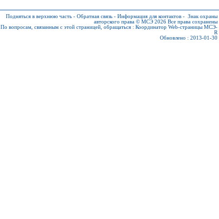
Подняться в верхнюю часть
-
Обратная связь
-
Информация для контактов
-
Знак охраны
авторского права © МСЭ 2026
Все права сохранены
По вопросам, связанным с этой страницей, обращаться :
Координатор Web-страницы МСЭ-
R
Обновлено : 2013-01-30