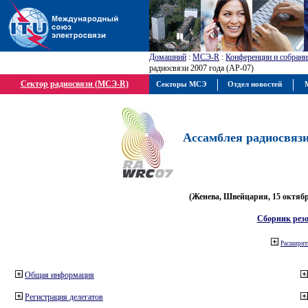
Домашний
:
МСЭ-R
:
Конференции и собрани
радиосвязи 2007 года (АР-07)
Сектор радиосвязи (МСЭ-R)
Секторы МСЭ
Отдел новостей
М
Ассамблея радиосвязи 
(Женева, Швейцария, 15 октября
Сборник рез
Расширить
Общая информация
Регистрация делегатов