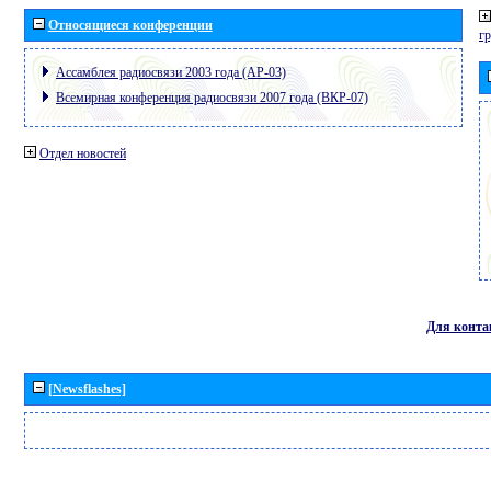
Относящиеся конференции
г
Ассамблея радиосвязи 2003 года (АР-03)
Всемирная конференция радиосвязи 2007 года (ВКР-07)
Отдел новостей
Для конта
[Newsflashes]