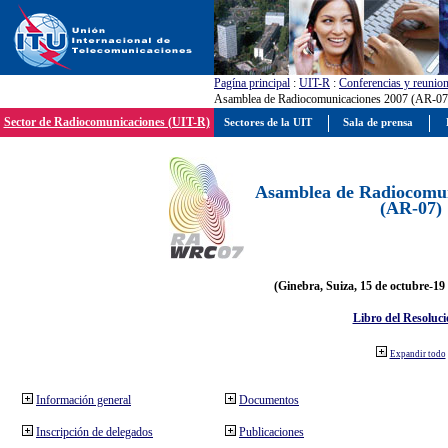
Pagína principal
:
UIT-R
:
Conferencias y reunio
Asamblea de Radiocomunicaciones 2007 (AR-07
Sector de Radiocomunicaciones (UIT-R)
Sectores de la UIT
Sala de prensa
Asamblea de Radiocomun
(AR-07)
(Ginebra, Suiza, 15 de octubre-19
Libro del Resoluci
Expandir todo
Información general
Documentos
Inscripción de delegados
Publicaciones