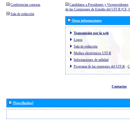
Conferencias conexas
Candidatos a Presidentes y Vicepresidentes
de las Comisiones de Estudio del UIT R (CE,
Sala de redacción
Otras informaciones
Transmisión por la web
Logos
Sala de redacción
Medios electrónicos UIT-R
Informaciones de utilidad
Programa de las reuniones del UIT-R
-
C
Contactos
[Newsflashes]