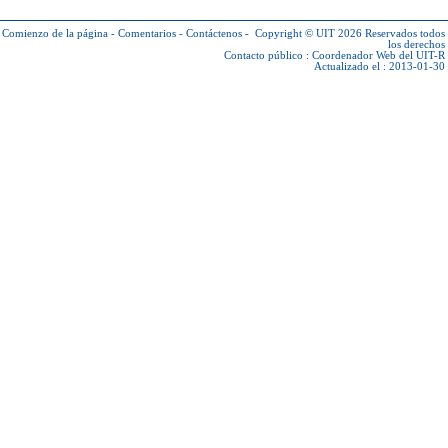
Comienzo de la página
-
Comentarios
-
Contáctenos
-
Copyright © UIT 2026
Reservados todos
los derechos
Contacto público :
Coordenador Web del UIT-R
Actualizado el : 2013-01-30