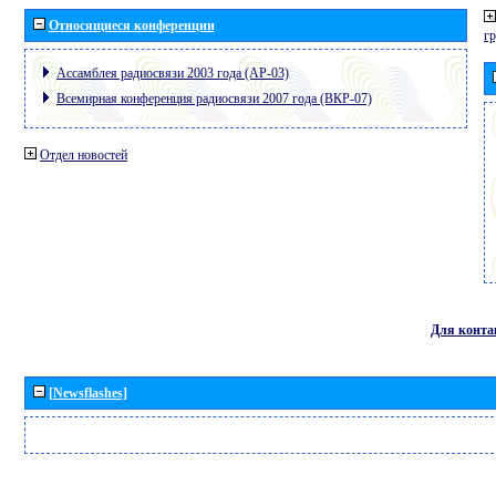
Относящиеся конференции
г
Ассамблея радиосвязи 2003 года (АР-03)
Всемирная конференция радиосвязи 2007 года (ВКР-07)
Отдел новостей
Для конта
[Newsflashes]