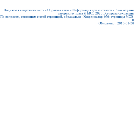
Подняться в верхнюю часть
-
Обратная связь
-
Информация для контактов
-
Знак охраны
авторского права © МСЭ 2026
Все права сохранены
По вопросам, связанным с этой страницей, обращаться :
Координатор Web-страницы МСЭ-
R
Обновлено : 2013-01-30