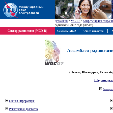
Домашний
:
МСЭ-R
:
Конференции и собрани
радиосвязи 2007 года (АР-07)
Сектор радиосвязи (МСЭ-R)
Секторы МСЭ
Отдел новостей
М
Ассамблея радиосвязи 
(Женева, Швейцария, 15 октября
Сборник рез
Расширить
Общая информация
Регистрация делегатов