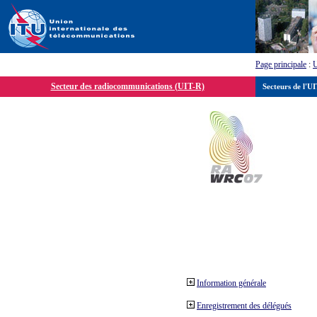
Page principale
:
Secteur des radiocommunications (UIT-R)
Secteurs de l'U
Information générale
Enregistrement des délégués