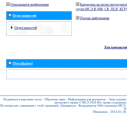
Относящиеся конференции
Кандидаты на посты председател
групп МСЭ-R (ИК, СК, ПСК, КГР)
Отдел новостей
Прочая информация
Отдел новостей
Для контакто
[Newsflashes]
Подняться в верхнюю часть
-
Обратная связь
-
Информация для контактов
-
Знак охраны
авторского права © МСЭ 2026
Все права сохранены
По вопросам, связанным с этой страницей, обращаться :
Координатор Web-страницы МСЭ-
R
Обновлено : 2013-01-30