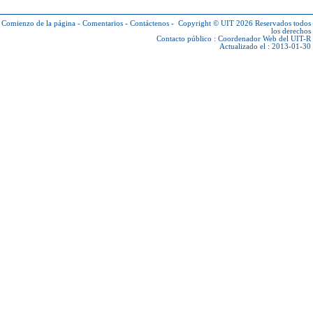
Comienzo de la página
-
Comentarios
-
Contáctenos
-
Copyright © UIT 2026
Reservados todos
los derechos
Contacto público :
Coordenador Web del UIT-R
Actualizado el : 2013-01-30