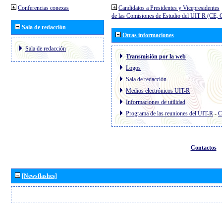
Conferencias conexas
Candidatos a Presidentes y Vicepresidentes
de las Comisiones de Estudio del UIT R (CE,
Sala de redacción
Otras informaciones
Sala de redacción
Transmisión por la web
Logos
Sala de redacción
Medios electrónicos UIT-R
Informaciones de utilidad
Programa de las reuniones del UIT-R
-
C
Contactos
[Newsflashes]