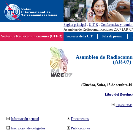
Pagína principal
:
UIT-R
:
Conferencias y reunio
Asamblea de Radiocomunicaciones 2007 (AR-07
Sector de Radiocomunicaciones (UIT-R)
Sectores de la UIT
Sala de prensa
Asamblea de Radiocomun
(AR-07)
(Ginebra, Suiza, 15 de octubre-19
Libro del Resoluci
Expandir todo
Información general
Documentos
Inscripción de delegados
Publicaciones