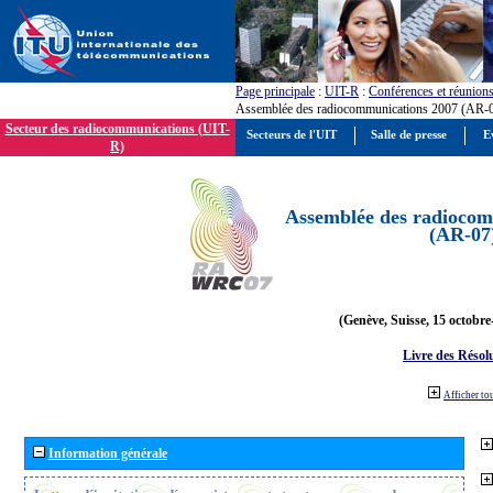
Page principale
:
UIT-R
:
Conférences et réunion
Assemblée des radiocommunications 2007 (AR-
Secteur des radiocommunications (UIT-
Secteurs de l'UIT
Salle de presse
E
R)
Assemblée des radiocom
(AR-07
(Genève, Suisse, 15 octobre
Livre des Résol
Afficher to
Information générale