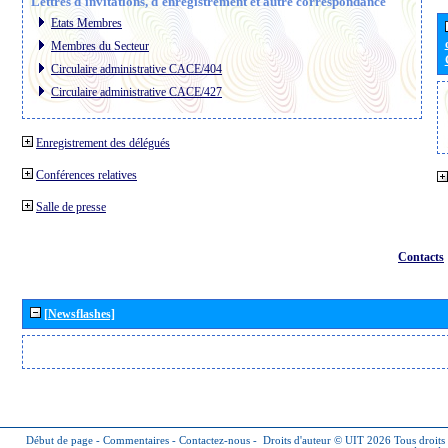
Lettres d´invitations, d´enregistrement et autre correspondance
Etats Membres
Membres du Secteur
Circulaire administrative CACE/404
Circulaire administrative CACE/427
Enregistrement des délégués
Conférences relatives
Salle de presse
Contacts
[Newsflashes]
Début de page
-
Commentaires
-
Contactez-nous
-
Droits d'auteur © UIT 2026
Tous droits