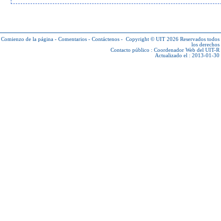
Comienzo de la página
-
Comentarios
-
Contáctenos
-
Copyright © UIT 2026
Reservados todos
los derechos
Contacto público :
Coordenador Web del UIT-R
Actualizado el : 2013-01-30