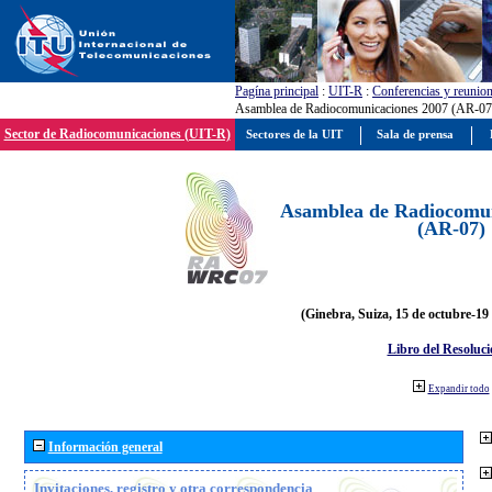
Pagína principal
:
UIT-R
:
Conferencias y reunio
Asamblea de Radiocomunicaciones 2007 (AR-07
Sector de Radiocomunicaciones (UIT-R)
Sectores de la UIT
Sala de prensa
Asamblea de Radiocomun
(AR-07)
(Ginebra, Suiza, 15 de octubre-19
Libro del Resoluci
Expandir todo
Información general
Invitaciones, registro y otra correspondencia