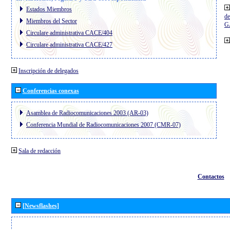
Estados Miembros
de
Miembros del Sector
G
Circulare administrativa CACE/404
Circulare administrativa CACE/427
Inscripción de delegados
Conferencias conexas
Asamblea de Radiocomunicaciones 2003 (AR-03)
Conferencia Mundial de Radiocomunicaciones 2007 (CMR-07)
Sala de redacción
Contactos
[Newsflashes]