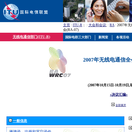
主页
:
ITU-R
； :
大会和会议
; :
RA
: 2007
会(RA-07)
无线电通信部门(ITU-R)
国际电联三大部门
新闻室
各项活动
2007年无线电通信全会(
(2007年10月15日-10月19日
«决议汇编»
全部展开
一般信息
邀请函、注册和其它函件