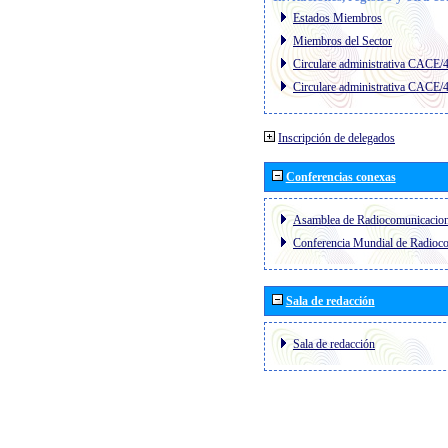
Estados Miembros
Miembros del Sector
Circulare administrativa CACE/
Circulare administrativa CACE/
Inscripción de delegados
Conferencias conexas
Asamblea de Radiocomunicacio
Conferencia Mundial de Radio
Sala de redacción
Sala de redacción