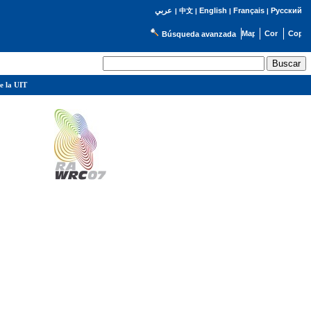
English
Français
Русский
عربي
|
中文
|
|
|
Búsqueda avanzada
e la UIT