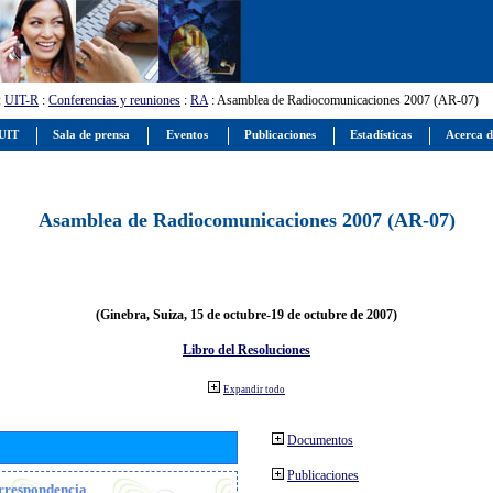
:
UIT-R
:
Conferencias y reuniones
:
RA
: Asamblea de Radiocomunicaciones 2007 (AR-07)
 UIT
Sala de prensa
Eventos
Publicaciones
Estadísticas
Acerca d
Asamblea de Radiocomunicaciones 2007 (AR-07)
(Ginebra, Suiza, 15 de octubre-19 de octubre de 2007)
Libro del Resoluciones
Expandir todo
Documentos
Publicaciones
orrespondencia