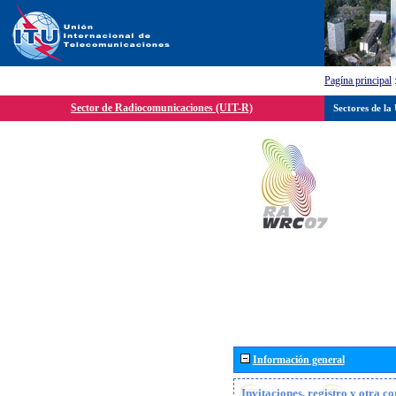
Pagína principal
Sector de Radiocomunicaciones (UIT-R)
Sectores de la
Información general
Invitaciones, registro y otra c